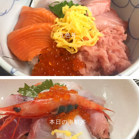
五色丼
本日の海鮮丼