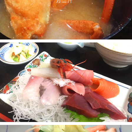
カニ汁
刺身定食