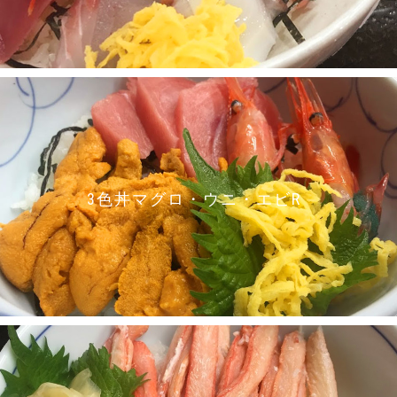
3色丼マグロ・ウニ・エビR