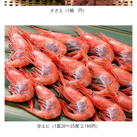
さざえ（1娘 円）
甘エビ（1皿20〜25尾 2,160円）