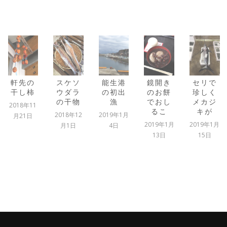
スケソ
能生港
鏡開き
セリで
平成生
ウダラ
の初出
のお餅
珍しく
まれ最
の干物
漁
でおし
メカジ
後の孫
るこ
キが
誕生
2018年12
2019年1月
2019年1月
2019年1月
2019年1月
月1日
4日
13日
15日
22日