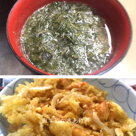
アオサ汁
白エビかきあげ丼