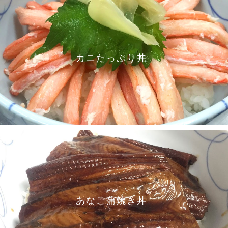
カニたっぷり丼
あなご蒲焼き丼